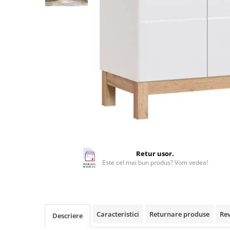
Rafturi
Banchete
Oferte speciale
Sezlong living
Retur usor.
Este cel mai bun produs? Vom vedea!
Caracteristici
Returnare produse
Re
Descriere