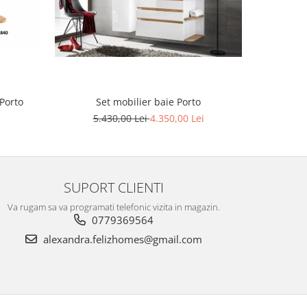
-20%
Porto
Set mobilier baie Porto
5.430,00 Lei
4.350,00 Lei
7
SUPORT CLIENTI
Va rugam sa va programati telefonic vizita in magazin.
0779369564
alexandra.felizhomes@gmail.com