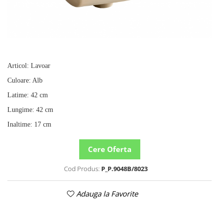
Rafturi
Banchete
Oferte speciale
Sezlong living
Articol
:
Lavoar
Culoare
:
Alb
Latime
:
42 cm
Lungime
:
42 cm
Inaltime
:
17 cm
Cere Oferta
Cod Produs:
P_P.9048B/8023
Adauga la Favorite