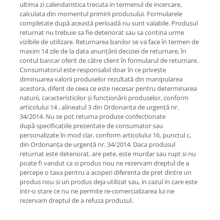
ultima zi calendaristica trecuta in termenul de incercare,
calculata din momentul primirii produsului. Formularele
completate după această perioadă nu sunt valabile. Produsul
returnat nu trebuie sa fie deteriorat sau sa contina urme
vizibile de utilizare. Returnarea banilor se va face în termen de
maxim 14 zile de la data anunțării deciziei de returnare, în
contul bancar oferit de către client în formularul de returnare.
Consumatorul este responsabil doar în ce privește
diminuarea valorii produselor rezultată din manipularea
acestora, diferit de ceea ce este necesar pentru determinarea
naturii, caracteristicilor și funcționării produselor, conform
articolului 14 , alineatul 3 din Ordonanța de urgență nr.
34/2014. Nu se pot returna produse confecționate
după specificațiile prezentate de consumator sau
personalizate în mod clar, conform articolului 16, punctul c,
din Ordonanța de urgență nr. 34/2014. Daca produsul
returnat este deteriorat, are pete, este murdar sau rupt si nu
poate fi vandut ca si produs nou ne rezervam dreptul de a
percepe o taxa pentru a acoperi diferenta de pret dintre un
produs nou si un produs deja utilizat sau, in cazul in care este
intr-o stare ce nu ne permite re-comercializarea lui ne
rezervam dreptul de a refuza produsul.