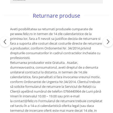
Returnare produse
Aveti posibilitatea sa returnati produsele cumparate de
pe www.feliz.ro in termen de 14 zile calendaristice de la
primirea lor, fara a fi nevoit sa justifice decizia de returnare si
fara a suporta alte costuri decat costurile directe de returnare
a produselor, conform Ordonentei Nr. 34/2014 privind
drepturile consumatorilor in cadrul contractelor incheiate cu
profesionistii.
Returnarea produselor este Gratuita. Asadar,
dumneavoastra, consumatorul, aveti dreptul de a denunta
unilateral contractul la distanta, in termen de 14 zile
calendaristice, fara penalitati si fara invocarea vreunui motiv,
conform Ordonantei de Urgenta Nr.34/2014. Clientul trebuie
să solicite formularul de returnare la Serviciul de Relații cu
Clienții apelând numărul de telefon 0766440964 de Luni până
Vineri în intervalul 10.00 – 19.00 sau prin e-mail
la contact@feliz.ro Formularul de returnare trebuie completat
cel tarziu în a 14-a zi calendaristică oferita legal (sau daca
termenul de incercare oferit este mai mare decat 14 zile, in