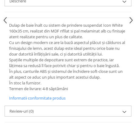
Descriere
Dulap de baie înalt cu sistem de prindere suspendat Icon White
160x35 cm, realizat din MDF rifllat si pal melaminat alb cu finisaje
atent realizate pentru un plus de calitate.
Cu un design modern ce are la bază aspectul plăcut și călduros al
finisajului de lemn, acest dulap este ideal pentru orice baie nu
doar datorită înfățișării sale, ci și datorită utilității lui.
Spațiile multiple de depozitare sunt extrem de practice, iar
lățimea sa redusă îl face potrivit chiar și pentru o baie îngustă.
În plus, canturile ABS și sistemul de închidere soft-close sunt un
alt aspect ce aduc un plus important acestui dulap.
În stoc la furnizor.
Termen de livrare: 4-8 săptămâni
Informatii conformitate produs
Review-uri
(0)