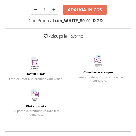
ADAUGA IN COS
Cod Produs:
Icon_WHITE_80-01-D-2D
Adauga la Favorite
Consiliere si suport.
Retur usor.
Inainte si dupa vanzare, servicii
Este cel mai bun produs? Vom vedea!
complete.
Plata in rate
Se poate achizitiona in rate fara
dobanda.