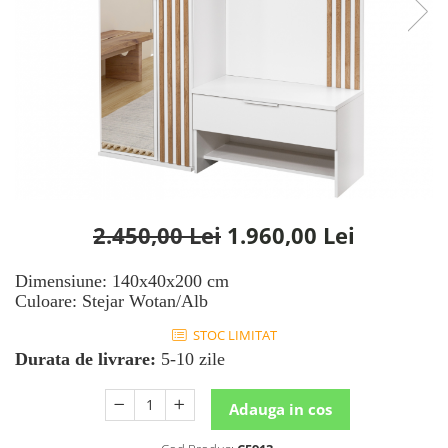
Rafturi
Banchete
Oferte speciale
Sezlong living
2.450,00 Lei
1.960,00 Lei
Dimensiune: 140x40x200 cm
Culoare: Stejar Wotan/Alb
STOC LIMITAT
Durata de livrare:
5-10 zile
Adauga in cos