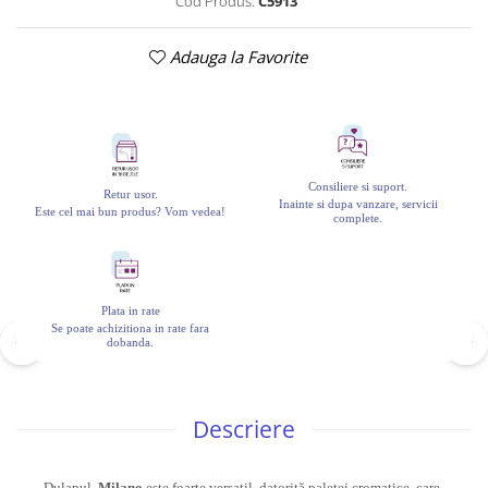
Cod Produs:
C5913
Adauga la Favorite
Consiliere si suport.
Retur usor.
Inainte si dupa vanzare, servicii
Este cel mai bun produs? Vom vedea!
complete.
Plata in rate
Se poate achizitiona in rate fara
dobanda.
Descriere
Dulapul
Milano
este foarte versatil, datorită paletei cromatice, care