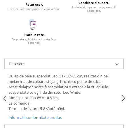
Consiliere si suport.
Retur usor.
Inainte si dupa vanzare, servicii
Este cel mai bun produs? Vom vedea!
complete.
Plata in rate
Se poate achizitiona in rate fara
dobanda.
Descriere
Dulap de baie suspendat Leo Oak 30x65 cm, realizat din pal
melaminat de culoare stejar gri inchis cu polite de sticla.
Acest dulapior poate fi asamblat ca o extensie la dulapurile
suspendate cu oglinda din setul Leo White.
Dimensiuni: 30 x 65 x 14,8 cm.
La comanda.
Termen de livrare: 5-8 săptămâni.
Informatii conformitate produs