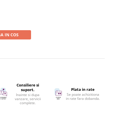
A IN COS
Consiliere si
Plata in rate
suport.
Se poate achizitiona
Inainte si dupa
in rate fara dobanda.
vanzare, servicii
complete.