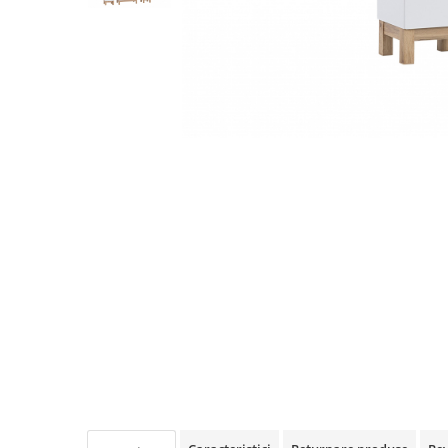
Rafturi
Banchete
Oferte speciale
Sezlong living