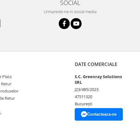
SOCIAL
Urmareste-ne in social media
DATE COMERCIALE
 Plata
S.C. Greenray Solutions
SRL
e Retur
J23/485/2023
Produselor
47511320
de Retur
București
L
Contacteaza-ne