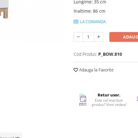
Lungime
:
35 cm
Inaltime
:
86 cm
LA COMANDA
ADAUG
Cod Produs:
P_BOW.810
Adauga la Favorite
Retur usor.
Este cel mai bun
produs? Vom vedea!