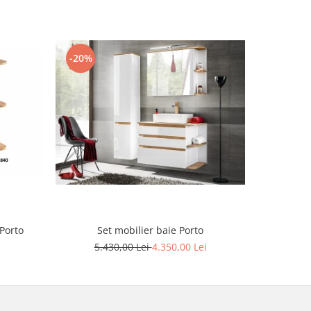
-20%
-20%
Porto
Set mobilier baie Porto
5.430,00 Lei
4.350,00 Lei
7