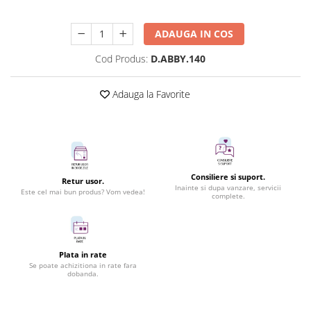
ADAUGA IN COS
Cod Produs:
D.ABBY.140
Adauga la Favorite
Consiliere si suport.
Retur usor.
Inainte si dupa vanzare, servicii
Este cel mai bun produs? Vom vedea!
complete.
Plata in rate
Se poate achizitiona in rate fara
dobanda.