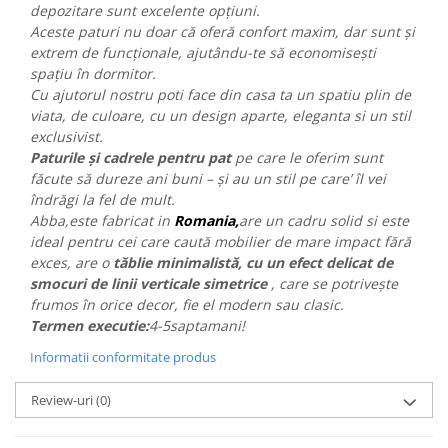
depozitare sunt excelente opțiuni.
Aceste paturi nu doar că oferă confort maxim, dar sunt și
extrem de funcționale, ajutându-te să economisești
spațiu în dormitor.
Cu ajutorul nostru poti face din casa ta un spatiu plin de
viata, de culoare, cu un design aparte, eleganta si un stil
exclusivist.
Paturile și cadrele pentru pat
pe care le oferim sunt
făcute să dureze ani buni – și au un stil pe care’ îl vei
îndrăgi la fel de mult.
Abba,este fabricat in
Romania,
are un cadru solid si este
ideal pentru cei care caută mobilier de mare impact fără
exces, are o
tăblie minimalistă, cu un efect delicat de
smocuri de linii verticale simetrice
, care se potrivește
frumos în orice decor, fie el modern sau clasic.
Termen executie:
4-5saptamani!
Informatii conformitate produs
Review-uri
(0)