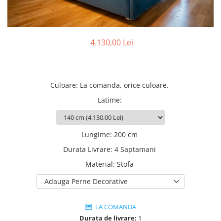
Rafturi
Banchete
Oferte speciale
Sezlong living
4.130,00 Lei
Culoare
:
La comanda, orice culoare.
Latime
:
Lungime
:
200 cm
Durata Livrare
:
4 Saptamani
Material
:
Stofa
Adauga Perne Decorative
LA COMANDA
Durata de livrare:
1