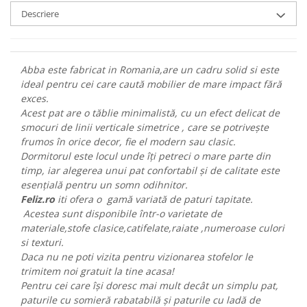
Descriere
Abba este fabricat in Romania,are un cadru solid si este
ideal pentru cei care caută mobilier de mare impact fără
exces.
Acest pat are o tăblie minimalistă, cu un efect delicat de
smocuri de linii verticale simetrice , care se potrivește
frumos în orice decor, fie el modern sau clasic.
Dormitorul este locul unde îți petreci o mare parte din
timp, iar alegerea unui pat confortabil și de calitate este
esențială pentru un somn odihnitor.
Feliz.ro
iti ofera o gamă variată de paturi tapitate.
Acestea sunt disponibile într-o varietate de
materiale,stofe clasice,catifelate,raiate ,numeroase culori
si texturi.
Daca nu ne poti vizita pentru vizionarea stofelor le
trimitem noi gratuit la tine acasa!
Pentru cei care își doresc mai mult decât un simplu pat,
paturile cu somieră rabatabilă și paturile cu ladă de