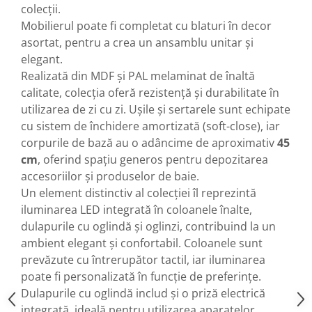
colecții.
Mobilierul poate fi completat cu blaturi în decor
asortat, pentru a crea un ansamblu unitar și
elegant.
Realizată din MDF și PAL melaminat de înaltă
calitate, colecția oferă rezistență și durabilitate în
utilizarea de zi cu zi. Ușile și sertarele sunt echipate
cu sistem de închidere amortizată (soft-close), iar
corpurile de bază au o adâncime de aproximativ
45
cm
, oferind spațiu generos pentru depozitarea
accesoriilor și produselor de baie.
Un element distinctiv al colecției îl reprezintă
iluminarea LED integrată în coloanele înalte,
dulapurile cu oglindă și oglinzi, contribuind la un
ambient elegant și confortabil. Coloanele sunt
prevăzute cu întrerupător tactil, iar iluminarea
poate fi personalizată în funcție de preferințe.
Dulapurile cu oglindă includ și o priză electrică
integrată, ideală pentru utilizarea aparatelor