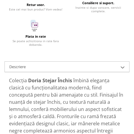
Consiliere si suport.
Retur usor.
Inainte si dupa vanzare, servicii
Este cel mai bun produs? Vom vedea!
complete.
Plata in rate
Se poate achizitiona in rate fara
dobanda.
Descriere
Colecția
Doria Stejar Închis
îmbină eleganța
clasică cu funcționalitatea modernă, fiind
concepută pentru băi amenajate cu stil. Finisajul în
nuanță de stejar închis, cu textură naturală a
lemnului, conferă mobilierului un aspect sofisticat
și o atmosferă caldă. Fronturile cu ramă frezată
evidențiază designul clasic, iar mânerele metalice
negre completează armonios aspectul întregii