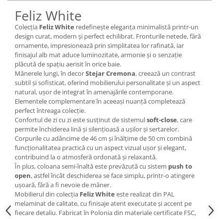
Feliz White
Colecția
Feliz White
redefinește eleganța minimalistă printr-un
design curat, modern și perfect echilibrat. Fronturile netede, fără
ornamente, impresionează prin simplitatea lor rafinată, iar
finisajul alb mat aduce luminozitate, armonie și o senzație
plăcută de spațiu aerisit în orice baie.
Mânerele lungi, în decor
Stejar Cremona
, creează un contrast
subtil și sofisticat, oferind mobilierului personalitate și un aspect
natural, ușor de integrat în amenajările contemporane.
Elementele complementare în aceeași nuanță completează
perfect întreaga colecție.
Confortul de zi cu zi este susținut de sistemul
soft-close
, care
permite închiderea lină și silențioasă a ușilor și sertarelor.
Corpurile cu adâncime de 46 cm și înălțime de 50 cm combină
funcționalitatea practică cu un aspect vizual ușor și elegant,
contribuind la o atmosferă ordonată și relaxantă.
În plus, coloana semi-înaltă este prevăzută cu sistem
push to
open
, astfel încât deschiderea se face simplu, printr-o atingere
ușoară, fără a fi nevoie de mâner.
Mobilierul din colecția
Feliz White
este realizat din PAL
melaminat de calitate, cu finisaje atent executate și accent pe
fiecare detaliu. Fabricat în Polonia din materiale certificate FSC,