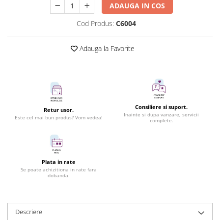
ADAUGA IN COS
Cod Produs:
C6004
Adauga la Favorite
Consiliere si suport.
Retur usor.
Inainte si dupa vanzare, servicii
Este cel mai bun produs? Vom vedea!
complete.
Plata in rate
Se poate achizitiona in rate fara
dobanda.
Descriere