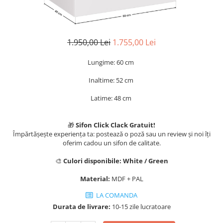
Rafturi
Banchete
Oferte speciale
Sezlong living
1.950,00 Lei
1.755,00 Lei
Lungime: 60 cm
Inaltime: 52 cm
Latime: 48 cm
🎁
Sifon Click Clack Gratuit!
Împărtășește experiența ta: postează o poză sau un review și noi îți
oferim cadou un sifon de calitate.
🎨
Culori disponibile:
White / Green
Material:
MDF + PAL
LA COMANDA
Durata de livrare:
10-15 zile lucratoare