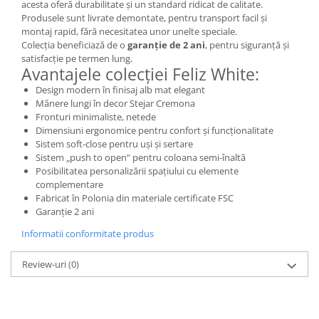
acesta oferă durabilitate și un standard ridicat de calitate.
Produsele sunt livrate demontate, pentru transport facil și
montaj rapid, fără necesitatea unor unelte speciale.
Colecția beneficiază de o
garanție de 2 ani
, pentru siguranță și
satisfacție pe termen lung.
Avantajele colecției Feliz White:
Design modern în finisaj alb mat elegant
Mânere lungi în decor Stejar Cremona
Fronturi minimaliste, netede
Dimensiuni ergonomice pentru confort și funcționalitate
Sistem soft-close pentru uși și sertare
Sistem „push to open” pentru coloana semi-înaltă
Posibilitatea personalizării spațiului cu elemente
complementare
Fabricat în Polonia din materiale certificate FSC
Garanție 2 ani
Informatii conformitate produs
Review-uri
(0)