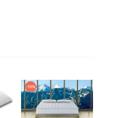
-10%
-14%