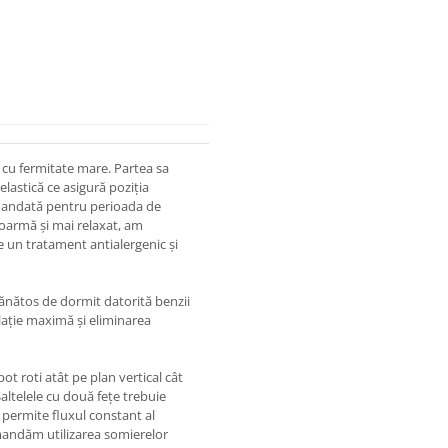
 cu fermitate mare. Partea sa
lastică ce asigură poziția
omandată pentru perioada de
oarmă și mai relaxat, am
e un tratament antialergenic și
ănătos de dormit datorită benzii
ilație maximă și eliminarea
ot roti atât pe plan vertical cât
Saltelele cu două fețe trebuie
 permite fluxul constant al
comandăm utilizarea somierelor