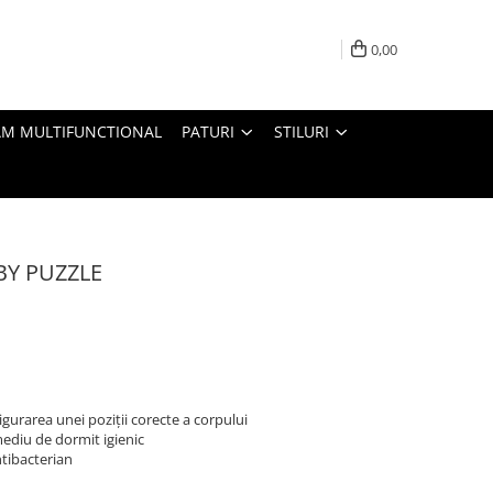
0,00
M MULTIFUNCTIONAL
PATURI
STILURI
ABY PUZZLE
gurarea unei poziții corecte a corpului
ediu de dormit igienic
ntibacterian