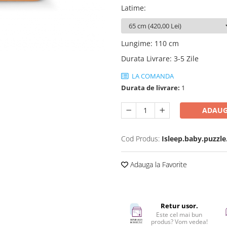
Latime
:
Lungime
:
110 cm
Durata Livrare
:
3-5 Zile
LA COMANDA
Durata de livrare:
1
ADAUG
Cod Produs:
Isleep.baby.puzzle
Adauga la Favorite
Retur usor.
Este cel mai bun
produs? Vom vedea!