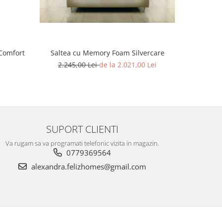
Comfort
Saltea cu Memory Foam Silvercare
Saltea 
2.245,00 Lei
de la 2.021,00 Lei
1.189
SUPORT CLIENTI
Va rugam sa va programati telefonic vizita in magazin.
0779369564
alexandra.felizhomes@gmail.com