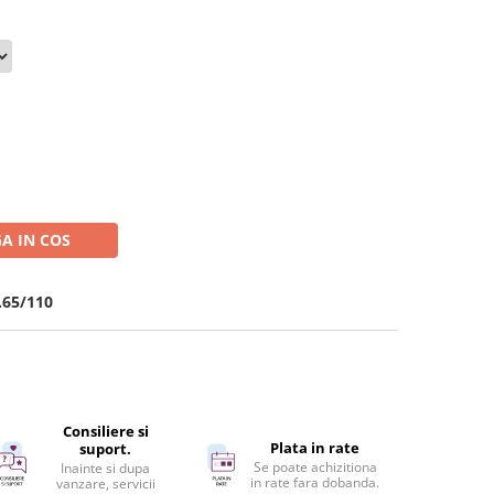
A IN COS
.65/110
Consiliere si
Plata in rate
suport.
Se poate achizitiona
Inainte si dupa
in rate fara dobanda.
vanzare, servicii