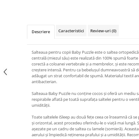
Caracteristici
Review-uri
(0)
Descriere
Salteaua pentru copii Baby Puzzle este o saltea ortopedică
centrală (miezul său) este realizată din 100% spumă foarte e
corectă a coloanei vertebrale și a membrelor, și este rec
creștere intensă. Pentru ca bebelușul dumneavoastră să d
adăugat un strat confortabil de spumă. Materialul textil ar
antibacterian.
Salteaua Baby Puzzle nu conține cocos și oferă un mediu s
respirabile aflată pe toată suprafața saltelei pentru o vent
umidității.
Toate saltelele iSleep au două fețe ceea ce înseamnă că se p
și orizontal, acest procedeu oferindu-le o viață mai lungă. 
așezate pe un cadru de saltea cu lamele (somieră). Aceasta
aerului și împiedică reținerea prafului și a umidității. Re