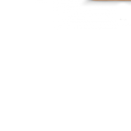
Rafturi
Banchete
Oferte speciale
Sezlong living