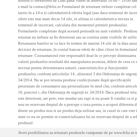
telefon 0766440964 de Luni până Vineri în intervalul 10.00 – 19.00 sau
e-mail la contact@feliz.ro Formularul de returnare trebuie completat cel
tarziu în a 14-a zi calendaristică oferita legal (sau daca termenul de ince
oferit este mai mare decat 14 zile, in ultima zi calendaristica trecuta in
termenul de incercare, calculata din momentul primirii produsului.
Formularele completate după această perioadă nu sunt valabile. Produsu
returnat nu trebuie sa fie deteriorat sau sa contina urme vizibile de utiliz
Returnarea banilor se va face în termen de maxim 14 zile de la data anun
deciziei de returnare, în contul bancar oferit de către client în formularu
returnare. Consumatorul este responsabil doar în ce privește diminuarea
valorii produselor rezultată din manipularea acestora, diferit de ceea ce 
necesar pentru determinarea naturii, caracteristicilor și funcționării
produselor, conform articolului 14 , alineatul 3 din Ordonanța de urgență
34/2014. Nu se pot returna produse confecționate după specificațiile
prezentate de consumator sau personalizate în mod clar, conform articol
16, punctul c, din Ordonanța de urgență nr. 34/2014. Daca produsul retu
este deteriorat, are pete, este murdar sau rupt si nu poate fi vandut ca si 
nou ne rezervam dreptul de a percepe o taxa pentru a acoperi diferenta d
dintre un produs nou si un produs deja utilizat sau, in cazul in care este 
stare ce nu ne permite re-comercializarea lui ne rezervam dreptul de a re
produsul.
Aveti posibilitatea sa returnati produsele cumparate de pe www.feliz.ro i