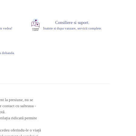
Consiliere si suport.
om vedea!
Inainte si dupa vanzare, servicii complete.
ra dobanda.
nt la presiune, nu se
e contact cu salteaua -
ptă.
tilația ridicată permite
rocedeu oferindu-le o viață