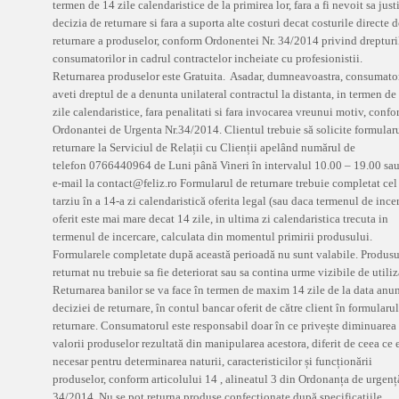
termen de 14 zile calendaristice de la primirea lor, fara a fi nevoit sa just
decizia de returnare si fara a suporta alte costuri decat costurile directe d
returnare a produselor, conform Ordonentei Nr. 34/2014 privind drepturi
consumatorilor in cadrul contractelor incheiate cu profesionistii.
Returnarea produselor este Gratuita. Asadar, dumneavoastra, consumato
aveti dreptul de a denunta unilateral contractul la distanta, in termen de
zile calendaristice, fara penalitati si fara invocarea vreunui motiv, conf
Ordonantei de Urgenta Nr.34/2014. Clientul trebuie să solicite formular
returnare la Serviciul de Relații cu Clienții apelând numărul de
telefon 0766440964 de Luni până Vineri în intervalul 10.00 – 19.00 sau
e-mail la contact@feliz.ro Formularul de returnare trebuie completat cel
tarziu în a 14-a zi calendaristică oferita legal (sau daca termenul de ince
oferit este mai mare decat 14 zile, in ultima zi calendaristica trecuta in
termenul de incercare, calculata din momentul primirii produsului.
Formularele completate după această perioadă nu sunt valabile. Produsu
returnat nu trebuie sa fie deteriorat sau sa contina urme vizibile de utiliz
Returnarea banilor se va face în termen de maxim 14 zile de la data anun
deciziei de returnare, în contul bancar oferit de către client în formularu
returnare. Consumatorul este responsabil doar în ce privește diminuarea
valorii produselor rezultată din manipularea acestora, diferit de ceea ce 
necesar pentru determinarea naturii, caracteristicilor și funcționării
produselor, conform articolului 14 , alineatul 3 din Ordonanța de urgență
34/2014. Nu se pot returna produse confecționate după specificațiile