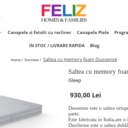
Canapele si fotolii cu recliner
Canapele Piele
Progr
IN STOC / LIVRARE RAPIDA
Blog
Saltea cu memory foam Duosense
Home /
Dormitor /
Saltea cu memory fo
iSleep
930,00 Lei
Duosense este o saltea ortope
parte.
Este fabricata in Italia,are 
DuoSense este o saltea dublă