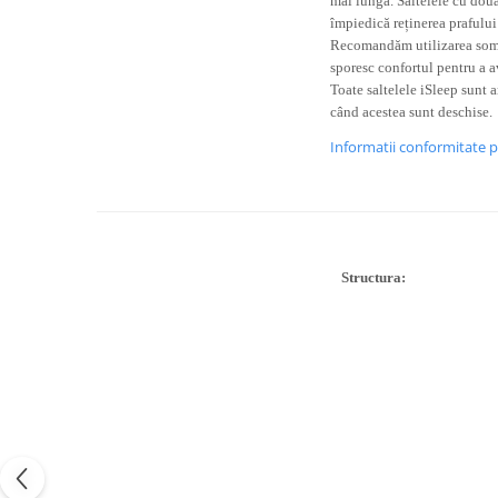
mai lungă. Saltelele cu două
împiedică reținerea prafului 
Recomandăm utilizarea somier
sporesc confortul pentru a 
Toate saltelele iSleep sunt 
când acestea sunt deschise.
Informatii conformitate 
Structura: