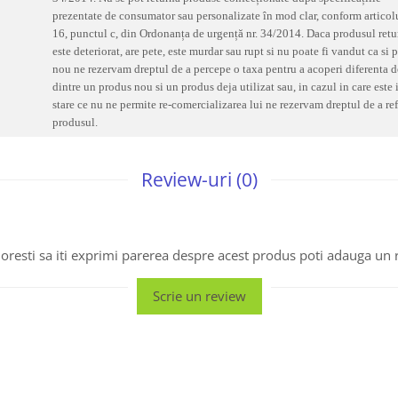
prezentate de consumator sau personalizate în mod clar, conform articol
16, punctul c, din Ordonanța de urgență nr. 34/2014. Daca produsul retu
este deteriorat, are pete, este murdar sau rupt si nu poate fi vandut ca si 
nou ne rezervam dreptul de a percepe o taxa pentru a acoperi diferenta d
dintre un produs nou si un produs deja utilizat sau, in cazul in care este 
stare ce nu ne permite re-comercializarea lui ne rezervam dreptul de a re
produsul.
Review-uri
(0)
oresti sa iti exprimi parerea despre acest produs poti adauga un 
Scrie un review