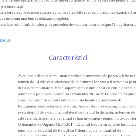
 fețe trebuie așezate pe un cadru de saltea cu lamele (somieră). Aceasta permite fluxu
și a umidității.
elor iSleep, deoarece acestea au lamele flexibile și absorb presiunea exercitată asu
avea un somn mai bun și relaxare completă.
ambalate sub formă de rulou prin procedeu de vacuum, ceea ce asigură integritatea, c
produs
Caracteristici
Aveti posibilitatea sa returnati produsele cumparate de pe www.feliz.ro i
termen de 14 zile calendaristice de la primirea lor, fara a fi nevoit sa just
decizia de returnare si fara a suporta alte costuri decat costurile directe d
returnare a produselor, conform Ordonentei Nr. 34/2014 privind drepturi
consumatorilor in cadrul contractelor incheiate cu profesionistii.
Returnarea produselor este Gratuita. Asadar, dumneavoastra, consumato
aveti dreptul de a denunta unilateral contractul la distanta, in termen de
zile calendaristice, fara penalitati si fara invocarea vreunui motiv, conf
Ordonantei de Urgenta Nr.34/2014. Clientul trebuie să solicite formular
returnare la Serviciul de Relații cu Clienții apelând numărul de