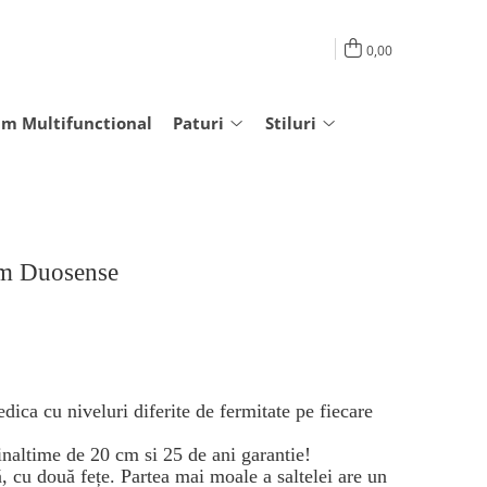
0,00
am Multifunctional
Paturi
Stiluri
am Duosense
dica cu niveluri diferite de fermitate pe fiecare
o inaltime de 20 cm si 25 de ani garantie!
, cu două fețe. Partea mai moale a saltelei are un