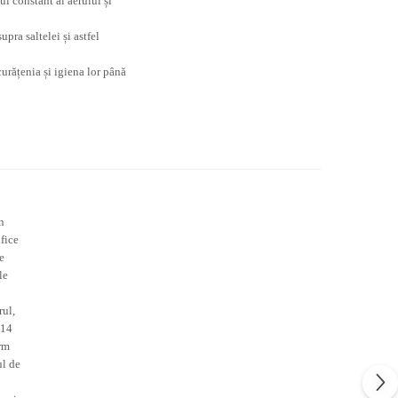
l constant al aerului și
pra saltelei și astfel
urățenia și igiena lor până
n
ifice
e
le
rul,
 14
orm
ul de