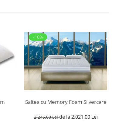
-10%
-14%
am
Saltea cu Memory Foam Silvercare
Saltea c
de la 2.021,00 Lei
2.245,00 Lei
1.189,