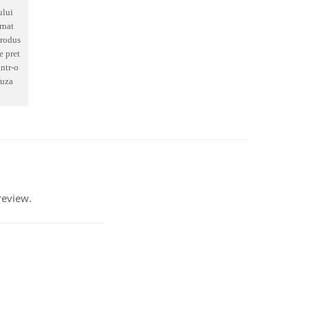
ului
rnat
produs
e pret
intr-o
fuza
review.