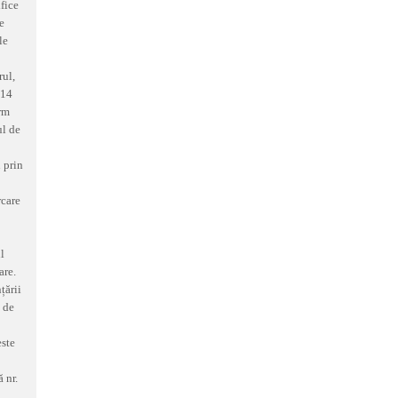
ifice
e
le
rul,
 14
orm
ul de
 prin
rcare
l
are.
țării
l de
este
 nr.