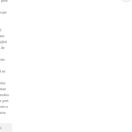
 prin
rcare
l
are.
țării
l de
este
 nr.
ului
rnat
produs
e pret
intr-o
fuza
n