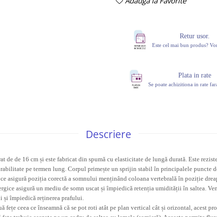
Adauga la Favorite
Retur usor.
Este cel mai bun produs? V
Plata in rate
Se poate achizitiona in rate fa
Descriere
t de de 16 cm și este fabricat din spumă cu elasticitate de lungă durată. Este reziste
abilitate pe termen lung. Corpul primește un sprijin stabil în principalele puncte d
a ce asigură poziția corectă a somnului menținând coloana vertebrală în poziție drea
lergice asigură un mediu de somn uscat și împiedică retenția umidității în saltea. Ven
i și împiedică reținerea prafului.
ă fețe ceea ce înseamnă că se pot roti atât pe plan vertical cât și orizontal, acest p