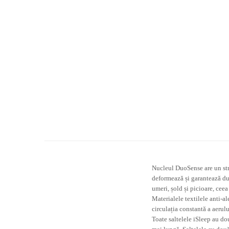
Nucleul DuoSense are un stra
deformează și garantează dur
umeri, șold și picioare, cee
Materialele textilele anti-a
circulația constantă a aerulu
Toate saltelele iSleep au dou