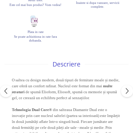
Inainte si dupa vanzare, servicii
Este cel mai bun produs? Vom vedea!
complete.
Plata in rate
Se poate achizitiona in rate fara
dobanda.
Descriere
O saltea cu design modern, două tipuri de fermitate moale și medie,
care oferă un confort rafinat. Nucleul este format din mai
multe
straturi
de spumă Elioform, Eliosoft, spumă cu memorie și spumă
gel, ce creează un echilibru perfect al senzațiilor.
Tehnologia Dual Core®
din salteaua Diamante Dual este o
inovație prin care nucleul saltelei (partea sa interioară) este împărțit
în două jumătăți aflate într-o singură husă. Fiecare jumătate are
două fermități pe cele două părți ale sale - moale și medie. Prin