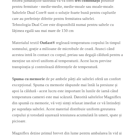
rotirea jumătăților salteaua vă va oferi
trei combinații
posibile
pentru fermitate - medie-medie, medie-moale sau moale-moale.
Saltelele Dual Core® sunt o soluție foarte bună pentru cuplurile
care au preferințe diferite pentru fermitatea saltelei.
Tehnologia Dual Core este disponibilă numai pentru saltele cu
lățimea egală sau mai mare de 150 cm
Materialul textil
Outlast®
reglează temperatura corpului în timpul
somnului, grație a milioane de microbule de ceară. Atunci când
acestea intră în contact cu corpul, preiau sau degajă căldură pentru a
menține un nivel uniform al temperaturii. Acest lucru previne
transpirația și controlează diferențele de temperatură.
Spuma cu memorie
de pe ambele părți ale saltelei oferă un confort
excepțional. Spuma cu memorie răspunde mai întâi la presiune și
apoi la căldură - acest lucru este important în lunile de iarnă când
temperatura camerei este mai scăzută. Datorită saltelelor Magniflex
din spumă cu memorie, vă veți simți relaxat imediat ce vă întindeți
pe suprafața saltelei. Acest material distribuie uniform greutatea
corpului și totodată ușurează tensiunea acumulată în umeri, spate și
picioare.
Magniflex deține primul brevet din lume pentru ambalarea în vid și