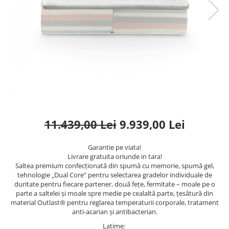
Rafturi
Banchete
Oferte speciale
Sezlong living
11.439,00 Lei
9.939,00 Lei
Garantie pe viata!
Livrare gratuita oriunde in tara!
Saltea premium confecționată din spumă cu memorie, spumă gel,
tehnologie „Dual Core” pentru selectarea gradelor individuale de
duritate pentru fiecare partener, două fețe, fermitate – moale pe o
parte a saltelei și moale spre medie pe cealaltă parte, țesătură din
material Outlast® pentru reglarea temperaturii corporale, tratament
anti-acarian și antibacterian.
Latime
: