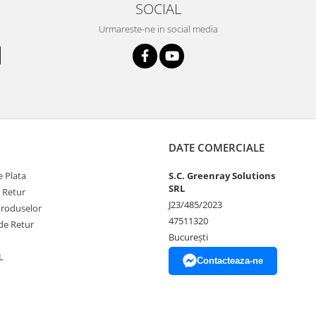
SOCIAL
Urmareste-ne in social media
DATE COMERCIALE
 Plata
S.C. Greenray Solutions
SRL
e Retur
J23/485/2023
Produselor
47511320
de Retur
București
L
Contacteaza-ne