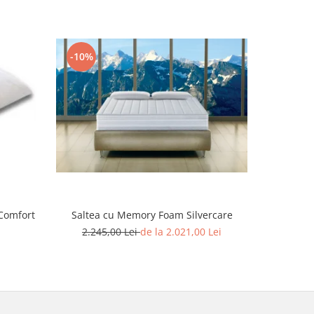
-10%
-14%
Comfort
Saltea cu Memory Foam Silvercare
Saltea 
2.245,00 Lei
de la 2.021,00 Lei
1.189