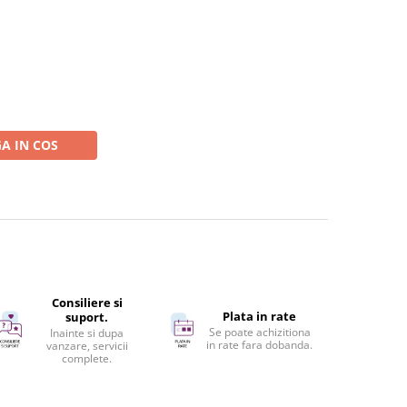
A IN COS
Consiliere si
Plata in rate
suport.
Se poate achizitiona
Inainte si dupa
in rate fara dobanda.
vanzare, servicii
complete.