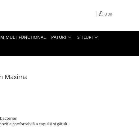
0,00
M MULTIFUNCTIONAL
PATURI
STILURI
am Maxima
ibacterian
oziție confortabilă a capului și gâtului