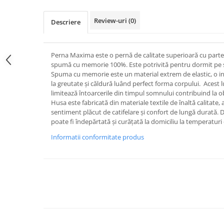
Review-uri
(0)
Descriere
Perna Maxima este o pernă de calitate superioară cu partea
spumă cu memorie 100%. Este potrivită pentru dormit pe sp
Spuma cu memorie este un material extrem de elastic, o i
la greutate și căldură luând perfect forma corpului. Acest l
limitează întoarcerile din timpul somnului contribuind la 
Husa este fabricată din materiale textile de înaltă calitate,
sentiment plăcut de catifelare și confort de lungă durată. 
poate fi îndepărtată și curățată la domiciliu la temperaturi 
Informatii conformitate produs