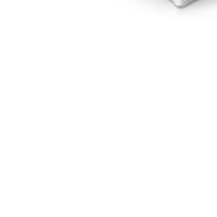
Rafturi
Banchete
Oferte speciale
Sezlong living