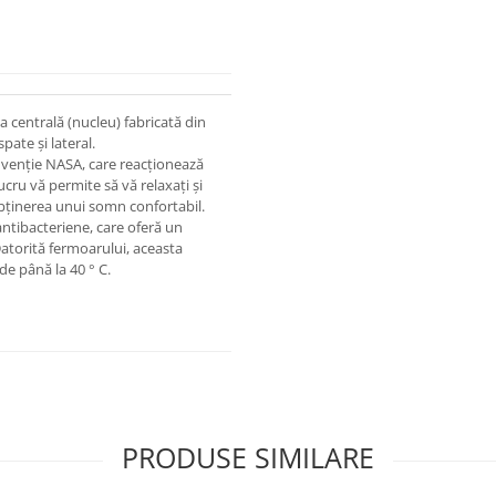
 centrală (nucleu) fabricată din
ate și lateral.
nvenție NASA, care reacționează
ucru vă permite să vă relaxați și
obținerea unui somn confortabil.
 antibacteriene, care oferă un
Datorită fermoarului, aceasta
de până la 40 ° C.
PRODUSE SIMILARE