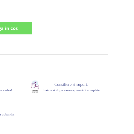
a in cos
Consiliere si suport.
om vedea!
Inainte si dupa vanzare, servicii complete.
ra dobanda.