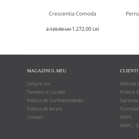
Crescentia Comoda
1.272,00 Lei
2.120,00 Lei
MAGAZINUL MEU
CLIENTI
Despre noi
Metode d
Termeni si Conditii
Politica 
Politica de Confidentialitate
Garantia
Politica de livrare
Formular
Contact
ANPC
ANPC - S