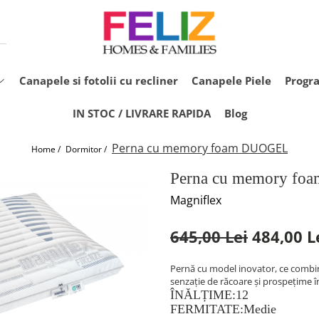
Canapele si fotolii cu recliner
Canapele Piele
Progr
IN STOC / LIVRARE RAPIDA
Blog
Perna cu memory foam DUOGEL
Home /
Dormitor /
Perna cu memory f
Magniflex
645,00 Lei
484,00 L
Pernă cu model inovator, ce combi
senzație de răcoare și prospețime 
ÎNĂLȚIME:12
FERMITATE:Medie