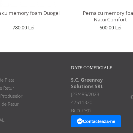
Perna cu memory foam Duogel
Perna cu memory fo
NaturComfort
780,00 Lei
600,00 Lei
DATE COMERCIALE
S.C. Greenray
e Plata
Solutions SRL
de Retur
J23/485/2023
 Produselor
©
47511320
 de Retur
București
AL
Contacteaza-ne