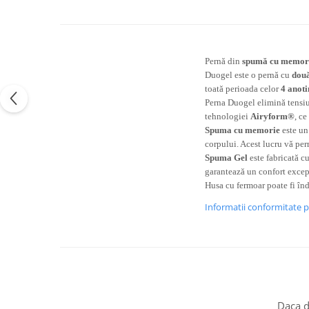
Pernă din
spumă cu memor
Duogel este o pernă cu
două
toată perioada celor
4 anoti
Perna Duogel elimină tensiun
tehnologiei
Airyform®
, ce
Spuma cu memorie
este un
corpului. Acest lucru vă per
Spuma Gel
este fabricată c
garantează un confort excep
Husa cu fermoar poate fi înd
Informatii conformitate 
Daca d