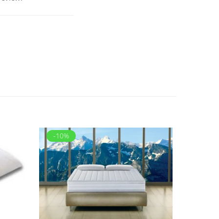
-10%
-14%