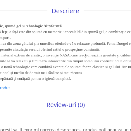
Descriere
ie
,
spumă gel
și t
ehnologie Airyform®
 fețe
, o față este din spumă cu memorie, iar cealaltă din spumă gel, o combinație c
mpuri.
ea din zona gâtului și a umerilor, oferindu-vă o relaxare profundă. Perna Duogel es
 permite circulația aerului oferind astfel o prospețime constantă.
 material extrem de elastic, o invenție NASA, care reacționează la greutate și căldu
mite să vă relaxați și limitează întoarcerile din timpul somnului contribuind la obț
u o nouă tehnologie care combină avantajele spumei foarte elastice și gelului. Are un 
tional și mediu de dormit mai sănătos și mai răcoros.
epărtată și curățată pentru o igienă completă
.
produs
Review-uri
(0)
oresti sa iti exprimi parerea despre acest produs poti adauga un 