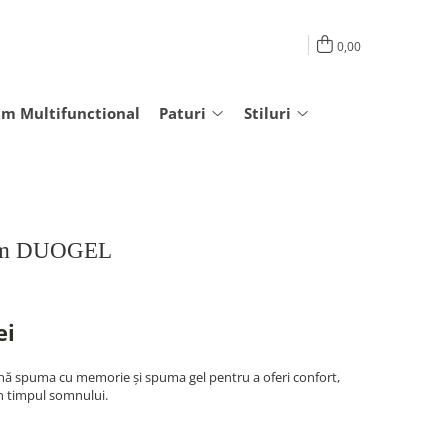
0,00
am Multifunctional
Paturi
Stiluri
oam DUOGEL
ei
nă spuma cu memorie și spuma gel pentru a oferi confort,
în timpul somnului.