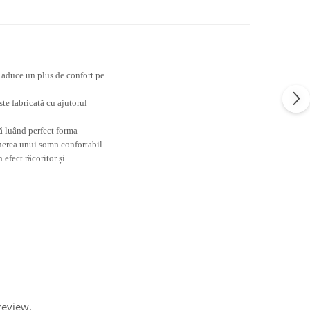
e aduce un plus de confort pe
te fabricată cu ajutorul
ră luând perfect forma
inerea unui somn confortabil.
efect răcoritor și
review.