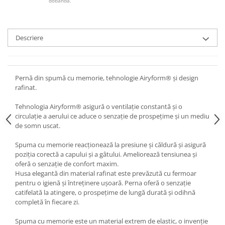
dobanda.
Descriere
Pernă din spumă cu memorie, tehnologie Airyform® și design
rafinat.
Tehnologia Airyform® asigură o ventilație constantă și o
circulație a aerului ce aduce o senzație de prospețime și un mediu
de somn uscat.
Spuma cu memorie reacționează la presiune și căldură și asigură
poziția corectă a capului și a gâtului. Ameliorează tensiunea și
oferă o senzație de confort maxim.
Husa elegantă din material rafinat este prevăzută cu fermoar
pentru o igienă și întreținere ușoară. Perna oferă o senzație
catifelată la atingere, o prospețime de lungă durată și odihnă
completă în fiecare zi.
Spuma cu memorie este un material extrem de elastic, o invenție