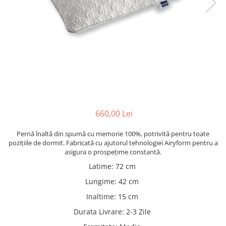
Rafturi
Banchete
Oferte speciale
Sezlong living
660,00 Lei
Pernă înaltă din spumă cu memorie 100%, potrivită pentru toate
pozițiile de dormit. Fabricată cu ajutorul tehnologiei Airyform pentru a
asigura o prospețime constantă.
Latime
:
72 cm
Lungime
:
42 cm
Inaltime
:
15 cm
Durata Livrare
:
2-3 Zile