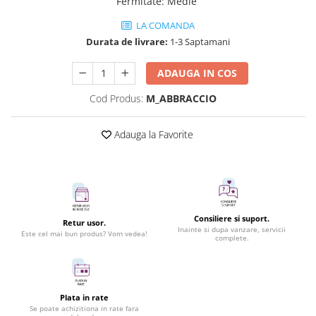
Fermitate
:
Medie
LA COMANDA
Durata de livrare:
1-3 Saptamani
ADAUGA IN COS
Cod Produs:
M_ABBRACCIO
Adauga la Favorite
Consiliere si suport.
Retur usor.
Inainte si dupa vanzare, servicii
Este cel mai bun produs? Vom vedea!
complete.
Plata in rate
Se poate achizitiona in rate fara