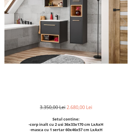
Rafturi
Banchete
Oferte speciale
Sezlong living
3.350,00 Lei
2.680,00 Lei
Setul contine:
-corp inalt cu 2 usi 36x33x170 cm LxAxH
-masca cu 1 sertar 60x46x57 cm LxAxH