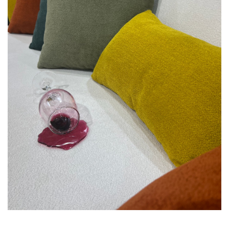
Rafturi
Banchete
Oferte speciale
Sezlong living