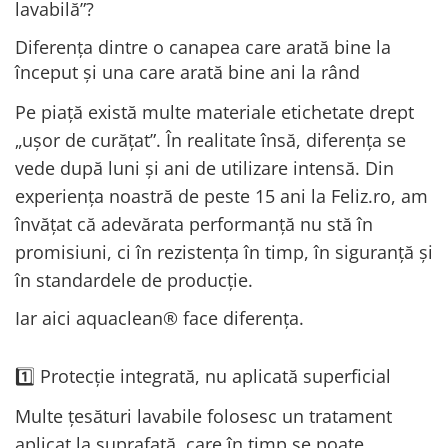
lavabilă”?
Diferența dintre o canapea care arată bine la
început și una care arată bine ani la rând
Pe piață există multe materiale etichetate drept
„ușor de curățat”. În realitate însă, diferența se
vede după luni și ani de utilizare intensă. Din
experiența noastră de peste 15 ani la Feliz.ro, am
învățat că adevărata performanță nu stă în
promisiuni, ci în rezistența în timp, în siguranță și
în standardele de producție.
Iar aici aquaclean® face diferența.
1️⃣ Protecție integrată, nu aplicată superficial
Multe țesături lavabile folosesc un tratament
aplicat la suprafață, care în timp se poate