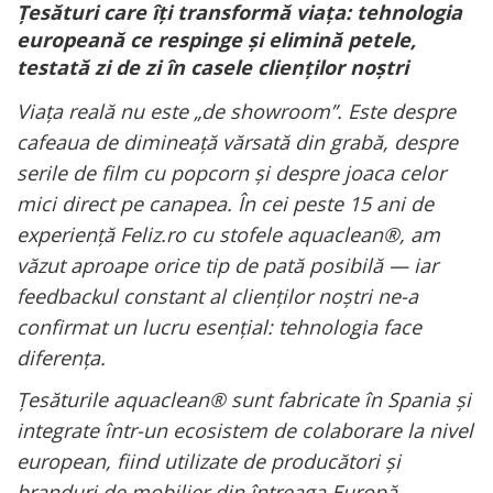
Țesături care îți transformă viața: tehnologia
europeană ce respinge și elimină petele,
testată zi de zi în casele clienților noștri
Viața reală nu este „de showroom”. Este despre
cafeaua de dimineață vărsată din grabă, despre
serile de film cu popcorn și despre joaca celor
mici direct pe canapea. În cei peste 15 ani de
experiență Feliz.ro cu stofele aquaclean®, am
văzut aproape orice tip de pată posibilă — iar
feedbackul constant al clienților noștri ne-a
confirmat un lucru esențial: tehnologia face
diferența.
Țesăturile aquaclean® sunt fabricate în Spania și
integrate într-un ecosistem de colaborare la nivel
european, fiind utilizate de producători și
branduri de mobilier din întreaga Europă.